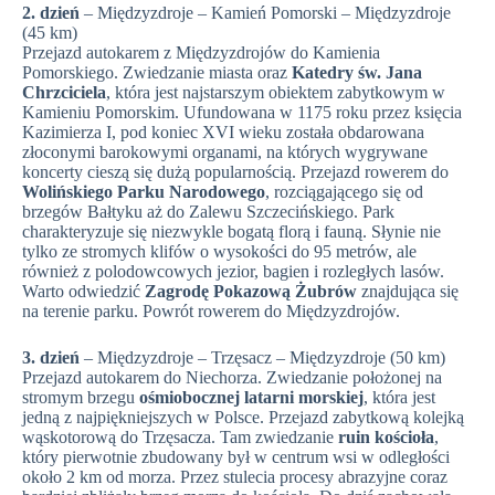
2. dzień
– Międzyzdroje – Kamień Pomorski – Międzyzdroje
(45 km)
Przejazd autokarem z Międzyzdrojów do Kamienia
Pomorskiego. Zwiedzanie miasta oraz
Katedry św. Jana
Chrzciciela
, która jest najstarszym obiektem zabytkowym w
Kamieniu Pomorskim. Ufundowana w 1175 roku przez księcia
Kazimierza I, pod koniec XVI wieku została obdarowana
złoconymi barokowymi organami, na których wygrywane
koncerty cieszą się dużą popularnością. Przejazd rowerem do
Wolińskiego Parku Narodowego
, rozciągającego się od
brzegów Bałtyku aż do Zalewu Szczecińskiego. Park
charakteryzuje się niezwykle bogatą florą i fauną. Słynie nie
tylko ze stromych klifów o wysokości do 95 metrów, ale
również z polodowcowych jezior, bagien i rozległych lasów.
Warto odwiedzić
Zagrodę Pokazową Żubrów
znajdująca się
na terenie parku. Powrót rowerem do Międzyzdrojów.
3. dzień
– Międzyzdroje – Trzęsacz – Międzyzdroje (50 km)
Przejazd autokarem do Niechorza. Zwiedzanie położonej na
stromym brzegu
ośmiobocznej latarni morskiej
, która jest
jedną z najpiękniejszych w Polsce. Przejazd zabytkową kolejką
wąskotorową do Trzęsacza. Tam zwiedzanie
ruin kościoła
,
który pierwotnie zbudowany był w centrum wsi w odległości
około 2 km od morza. Przez stulecia procesy abrazyjne coraz