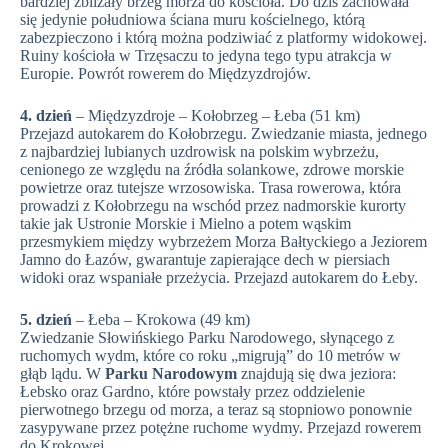
bardziej zbliżały brzeg morza do kościoła. Do dziś zachowała
się jedynie południowa ściana muru kościelnego, którą
zabezpieczono i którą można podziwiać z platformy widokowej.
Ruiny kościoła w Trzęsaczu to jedyna tego typu atrakcja w
Europie. Powrót rowerem do Międzyzdrojów.
4. dzień
– Międzyzdroje – Kołobrzeg – Łeba (51 km)
Przejazd autokarem do Kołobrzegu. Zwiedzanie miasta, jednego
z najbardziej lubianych uzdrowisk na polskim wybrzeżu,
cenionego ze względu na źródła solankowe, zdrowe morskie
powietrze oraz tutejsze wrzosowiska. Trasa rowerowa, która
prowadzi z Kołobrzegu na wschód przez nadmorskie kurorty
takie jak Ustronie Morskie i Mielno a potem wąskim
przesmykiem między wybrzeżem Morza Bałtyckiego a Jeziorem
Jamno do Łazów, gwarantuje zapierające dech w piersiach
widoki oraz wspaniałe przeżycia. Przejazd autokarem do Łeby.
5. dzień
– Łeba – Krokowa (49 km)
Zwiedzanie Słowińskiego Parku Narodowego, słynącego z
ruchomych wydm, które co roku „migrują” do 10 metrów w
głąb lądu. W
Parku Narodowym
znajdują się dwa jeziora:
Łebsko oraz Gardno, które powstały przez oddzielenie
pierwotnego brzegu od morza, a teraz są stopniowo ponownie
zasypywane przez potężne ruchome wydmy. Przejazd rowerem
do Krokowej.